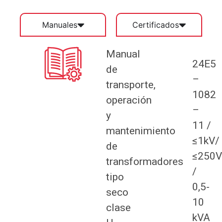
Manuales
Certificados
Manual
24E5
de
–
transporte,
1082
operación
–
y
11 /
mantenimiento
≤1kV/
de
≤250V
transformadores
/
tipo
0,5-
seco
10
clase
kVA