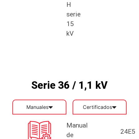
H
serie
15
kV
Serie 36 / 1,1 kV
Manuales
Certificados
Manual
24E5
de