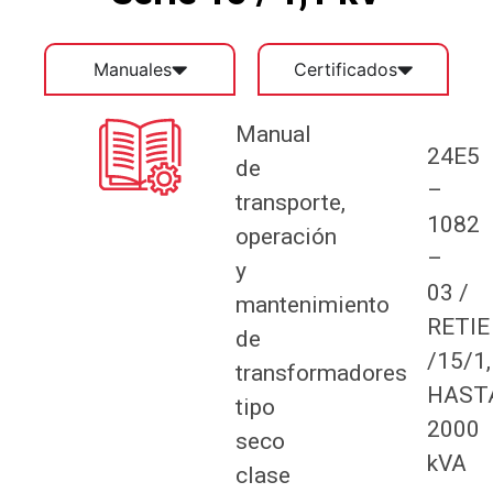
Manuales
Certificados
Manual
24E5
de
–
transporte,
1082
operación
–
y
03 /
mantenimiento
RETIE
de
/15/1
transformadores
HAST
tipo
2000
seco
kVA
clase