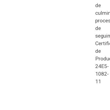
de
culmi
proce
de
segui
Certif
de
Produ
24E5-
1082-
11