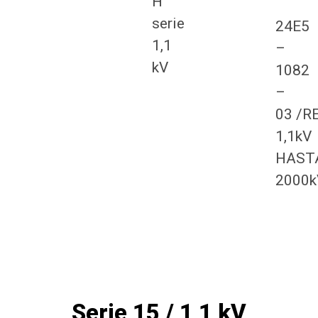
H
serie
24E5
1,1
–
kV
1082
–
03 /R
1,1kV
HAST
2000k
Serie 15 / 1,1 kV