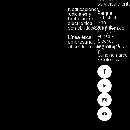
servicioalclien
Notificaciones
Servicio Técnico
Manuales y Certificados
Trabaje con Nosotros
Política de Privacidad
Parque
judiciales y
Industrial
facturación
San
electrónica:
Antonio,
contabilidad@tesla.com.co
km 1,5 vía
Funza -
Línea ética
Siberia,
empresarial:
bodegas 1
oficialdecumplimiento@tesla
y 2
Cundinamarca
- Colombia