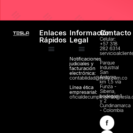
Enlaces
Información
Contacto
Rápidos
Legal
Celular:
+57 318
282 6314
servicioalclien
Notificaciones
Servicio Técnico
Manuales y Certificados
Trabaje con Nosotros
Política de Privacidad
Parque
judiciales y
Industrial
facturación
San
electrónica:
Antonio,
contabilidad@tesla.com.co
km 1,5 vía
Funza -
Línea ética
Siberia,
empresarial:
bodegas 1
oficialdecumplimiento@tesla
y 2
Cundinamarca
- Colombia