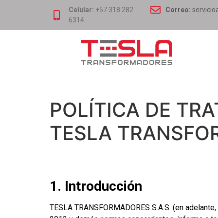
Celular:
+57 318 282
Correo:
servicio
6314
POLÍTICA DE TR
TESLA TRANSFOR
1. Introducción
TESLA TRANSFORMADORES S.A.S. (en adelante, “