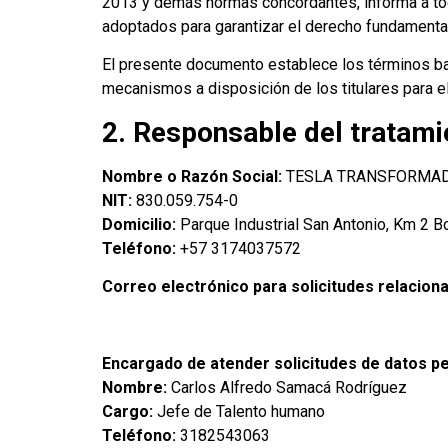
2013 y demás normas concordantes, informa a tod
adoptados para garantizar el derecho fundament
El presente documento establece los términos b
mecanismos a disposición de los titulares para el
2. Responsable del tratami
Nombre o Razón Social:
TESLA TRANSFORMADO
NIT:
830.059.754-0
Domicilio:
Parque Industrial San Antonio, Km 2 B
Teléfono:
+57
3174037572
Correo electrónico para solicitudes relacion
Encargado de atender solicitudes de datos p
Nombre:
Carlos Alfredo Samacá Rodríguez
Cargo:
Jefe de Talento humano
Teléfono:
3182543063