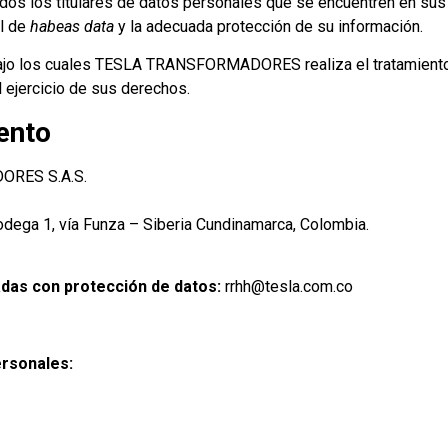
os los titulares de datos personales que se encuentren en sus 
al de
habeas data
y la adecuada protección de su información.
ajo los cuales TESLA TRANSFORMADORES realiza el tratamiento
 ejercicio de sus derechos.
ento
RES S.A.S.
odega 1, vía Funza – Siberia Cundinamarca, Colombia.
adas con protección de datos:
rrhh@tesla.com.co
ersonales: