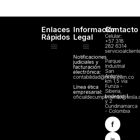
Enlaces
Información
Contacto
Rápidos
Legal
Celular:
+57 318
282 6314
servicioalclien
Notificaciones
Servicio Técnico
Manuales y Certificados
Trabaje con Nosotros
Política de Privacidad
Parque
judiciales y
Industrial
facturación
San
electrónica:
Antonio,
contabilidad@tesla.com.co
km 1,5 vía
Funza -
Línea ética
Siberia,
empresarial:
bodegas 1
oficialdecumplimiento@tesla
y 2
Cundinamarca
- Colombia