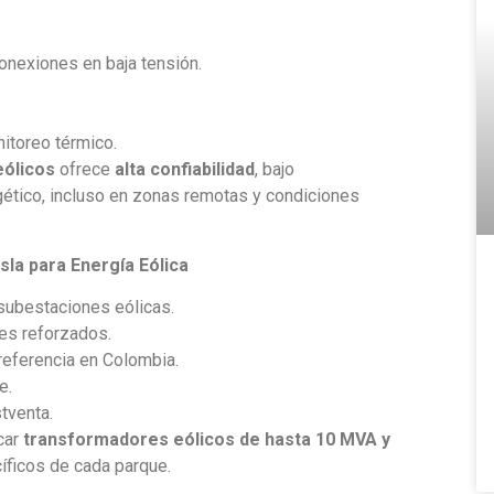
onexiones en baja tensión.
itoreo térmico.
eólicos
ofrece
alta confiabilidad
, bajo
ético, incluso en zonas remotas y condiciones
la para Energía Eólica
 subestaciones eólicas.
es reforzados.
referencia en Colombia.
e.
tventa.
car
transformadores eólicos de hasta 10 MVA y
íficos de cada parque.