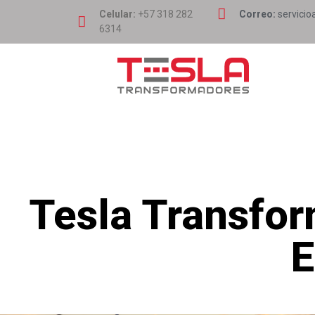
Celular:
+57 318 282
Correo:
servicio
6314
Tesla Transfor
E