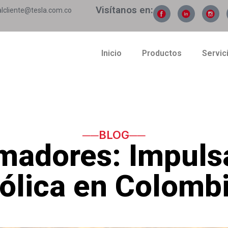
Visítanos en:
alcliente@tesla.com.co
Inicio
Productos
Servic
──BLOG──
madores: Impuls
ólica en Colomb