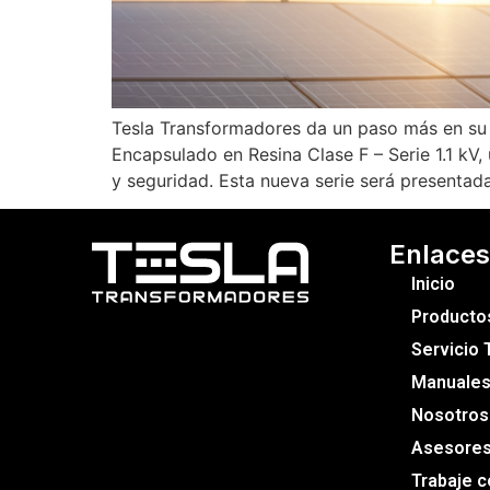
Tesla Transformadores da un paso más en su 
Encapsulado en Resina Clase F – Serie 1.1 kV,
y seguridad. Esta nueva serie será presentad
Enlaces
Inicio
Producto
Servicio 
Manuales 
Nosotros
Asesore
Trabaje 