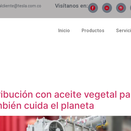
Visítanos en:
alcliente@tesla.com.co
Inicio
Productos
Servic
ibución con aceite vegetal pa
bién cuida el planeta