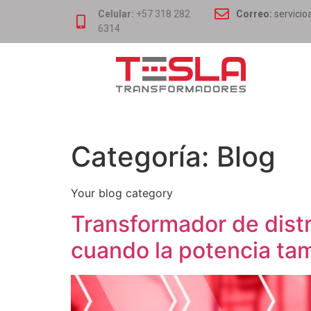
Celular:
+57 318 282
Correo:
servicio
6314
Categoría:
Blog
Your blog category
Transformador de distr
cuando la potencia tam