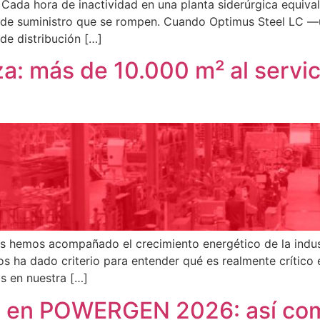
 Cada hora de inactividad en una planta siderúrgica equiva
de suministro que se rompen. Cuando Optimus Steel LC —u
e distribución […]
za: más de 10.000 m² al servi
s hemos acompañado el crecimiento energético de la indust
s ha dado criterio para entender qué es realmente crítico 
 en nuestra […]
s en POWERGEN 2026: así co