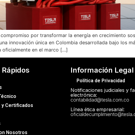
compromiso por transformar la energía en crecimiento sos
 una innovación única en Colombia desarrollada bajo los má
a oficialmente en el marco […]
 Rápidos
Información Legal
Política de Privacidad
s
Notificaciones judiciales y f
electrónica:
Técnico
contabilidad@tesla.com.co
y Certificados
Línea ética empresarial:
oficialdecumplimiento@tesla
s
con Nosotros